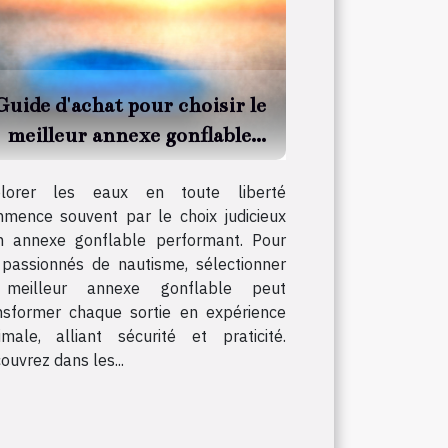
Guide d'achat pour choisir le
meilleur annexe gonflable
our vos aventures nautiques
plorer les eaux en toute liberté
mence souvent par le choix judicieux
n annexe gonflable performant. Pour
 passionnés de nautisme, sélectionner
 meilleur annexe gonflable peut
nsformer chaque sortie en expérience
imale, alliant sécurité et praticité.
ouvrez dans les...