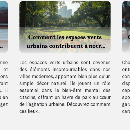
Comment les espaces verts
urbains contribuent à notre
bien-être mental
onne
Les espaces verts urbains sont devenus
Cho
e et
des éléments incontournables dans nos
ent
ions
villes modernes, apportant bien plus qu’un
com
rant
simple décor naturel. Ils jouent un rôle
dis
, il
essentiel dans le bien-être mental des
cep
s en
citadins, offrant un havre de paix au cœur
spo
ngez
de l’agitation urbaine. Découvrez comment
gar
ces lieux...
card