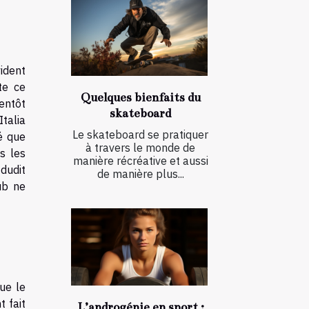
vident
te ce
Quelques bienfaits du
ientôt
skateboard
Italia
Le skateboard se pratiquer
é que
à travers le monde de
s les
manière récréative et aussi
 dudit
de manière plus...
ub ne
ue le
 fait
L’androgénie en sport :