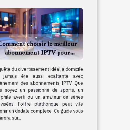
Comment choisir le meilleur
abonnement IPTV pour
sports, films et séries
quête du divertissement idéal à domicile
 jamais été aussi exaltante avec
vènement des abonnements IPTV. Que
s soyez un passionné de sports, un
éphile averti ou un amateur de séries
évisées, l'offre pléthorique peut vite
enir un dédale complexe. Ce guide vous
irera sur...