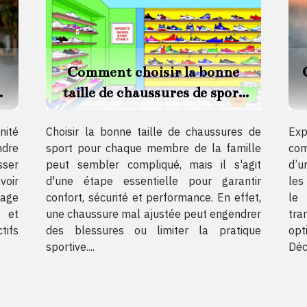
Comment choisir la bonne
taille de chaussures de sport
pour toute la famille ?
p
nité
Choisir la bonne taille de chaussures de
Ex
ndre
sport pour chaque membre de la famille
com
sser
peut sembler compliqué, mais il s'agit
d’u
voir
d'une étape essentielle pour garantir
les
sage
confort, sécurité et performance. En effet,
le
 et
une chaussure mal ajustée peut engendrer
tra
tifs
des blessures ou limiter la pratique
opt
sportive....
Déc