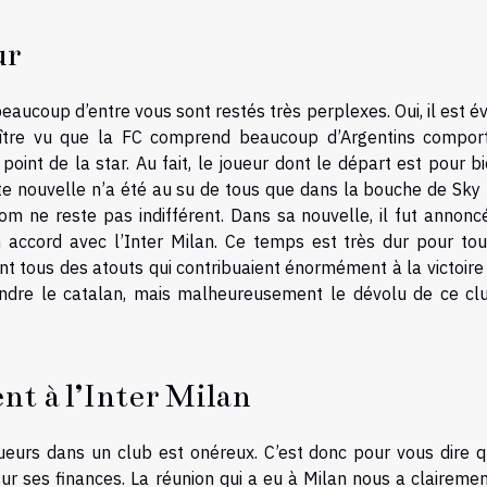
ur
eaucoup d’entre vous sont restés très perplexes. Oui, il est é
ître vu que la FC comprend beaucoup d’Argentins compor
point de la star. Au fait, le joueur dont le départ est pour b
tte nouvelle n’a été au su de tous que dans la bouche de Sky 
nom ne reste pas indifférent. Dans sa nouvelle, il fut annonc
 accord avec l’Inter Milan. Ce temps est très dur pour tou
nt tous des atouts qui contribuaient énormément à la victoire
indre le catalan, mais malheureusement le dévolu de ce cl
nt à l’Inter Milan
oueurs dans un club est onéreux. C’est donc pour vous dire q
r ses finances. La réunion qui a eu à Milan nous a clairement