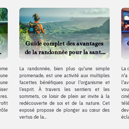
Guide complet des avantages
de la randonnée pour la santé
n
et le bien-être
amme
La randonnée, bien plus qu'une simple
La 
 une
promenade, est une activité aux multiples
n'a
une
facettes bénéfiques pour l'organisme et
l'a
iser
l’esprit. À travers les sentiers et les
vou
res.
sommets, ce loisir de plein air invite à la
cin
ofit
redécouverte de soi et de la nature. Cet
tél
rôle
exposé propose de plonger au cœur des
dev
vertus de la...
écla