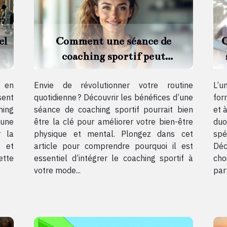
el
Comment une séance de
C
coaching sportif peut
transformer votre quotidien ?
s en
Envie de révolutionner votre routine
L’u
sent
quotidienne ? Découvrir les bénéfices d’une
for
hing
séance de coaching sportif pourrait bien
et 
 une
être la clé pour améliorer votre bien-être
duo
r la
physique et mental. Plongez dans cet
spé
é et
article pour comprendre pourquoi il est
Dé
ette
essentiel d’intégrer le coaching sportif à
ch
votre mode...
par